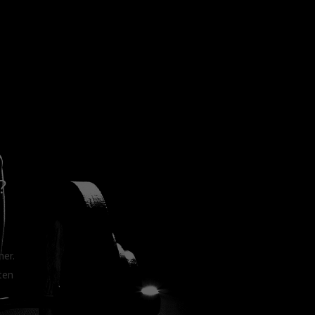
?
her.
ten