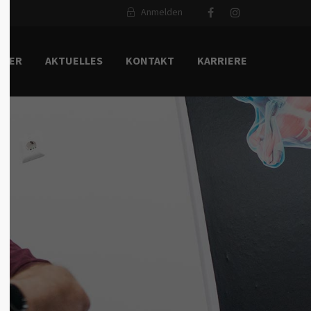
Anmelden
About us
TNER
AKTUELLES
KONTAKT
KARRIERE
Lorem ipsum dolor sit amet,
consectetuer adipiscing elit.
Aenean commodo ligula eget dolor.
Aenean massa. Cum sociis natoque
penatibus et magnis dis parturient
montes, nascetur ridiculus mus. Donec
quam felis, ultricies nec.