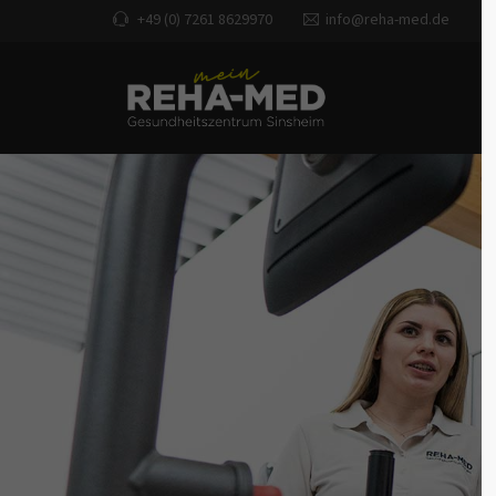
+49 (0) 7261 8629970
info@reha-med.de
Anmelden
Sup
Login
Lorem ip
2
Passwort vergessen?
We 
Register
|
Lost
for
your password?
Mon
- 5