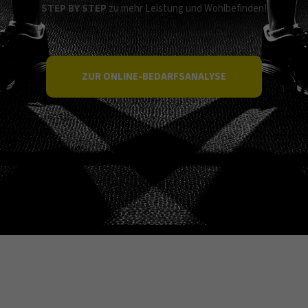
STEP BY STEP
zu mehr Leistung und Wohlbefinden!
ZUR ONLINE-BEDARFSANALYSE